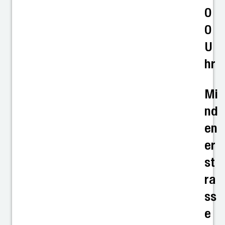
0
0
U
hr
Mi
nd
en
er
st
ra
ss
e