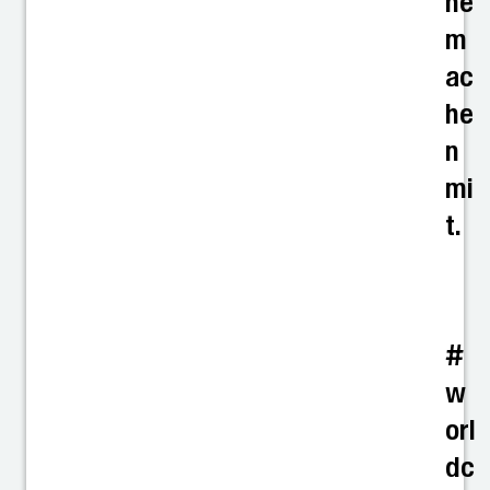
he
m
ac
he
n
mi
t.
#
w
orl
dc