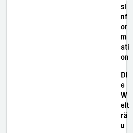
si
nf
or
m
ati
on
Di
e
W
elt
rä
u