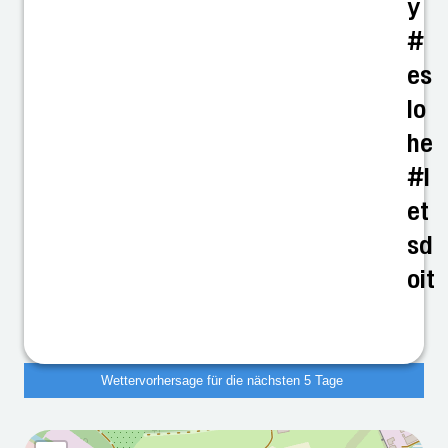
y
#
es
lo
he
#l
et
sd
oit
Wettervorhersage für die nächsten 5 Tage