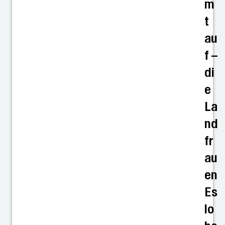
m
t
au
f –
di
e
La
nd
fr
au
en
Es
lo