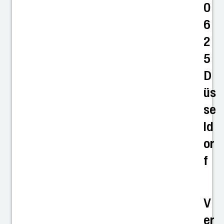
0
6
2
5
D
üs
se
ld
or
f
V
er