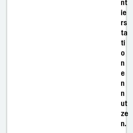
nt
ie
rs
ta
ti
o
n
e
n
n
ut
ze
n.