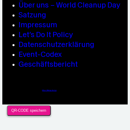
Über uns – World Cleanup Day
Satzung
Impressum
Let’s Do It Policy
Datenschutzerklärung
Event-Codex
Geschäftsbericht
Webdesign / Development & KI Automatisierung by
https://linkup.design
QR-CODE speichern