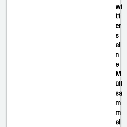
wi
tt
er
s
ei
n
e
M
üll
sa
m
m
el