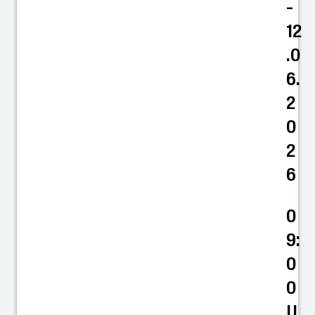
-
12
.0
6.
2
0
2
6
0
9:
0
0
U