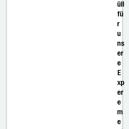
üll
fü
r
u
ns
er
e
E
xp
er
e
m
e