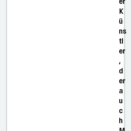
er
K
ü
ns
tl
er
,
d
er
a
u
c
h
M