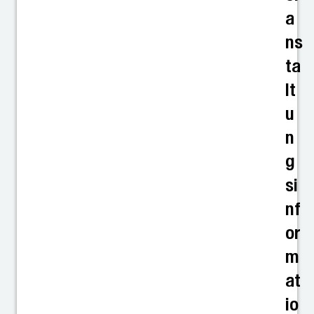
a
ns
ta
lt
u
n
g
si
nf
or
m
at
io