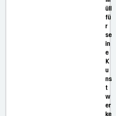
üll
fü
r
se
in
e
K
u
ns
t
w
er
ke