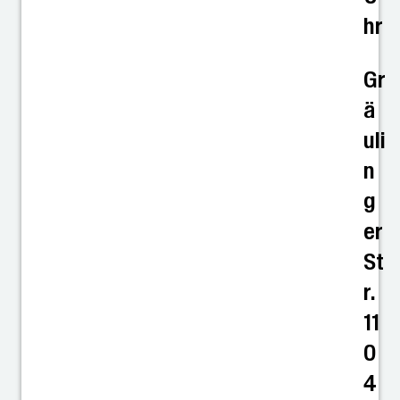
hr
Gr
ä
uli
n
g
er
St
r.
11
0
4