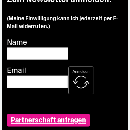
°C
31.3
°C
°C
°C
(Meine Einwilligung kann ich jederzeit per E-
Mail widerrufen.)
Name
Email
Anmelden
Partnerschaft anfragen