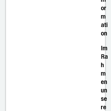
or
m
ati
on
Im
Ra
h
m
en
un
se
re