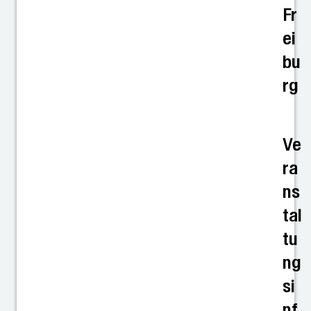
Fr
ei
bu
rg
Ve
ra
ns
tal
tu
ng
si
nf