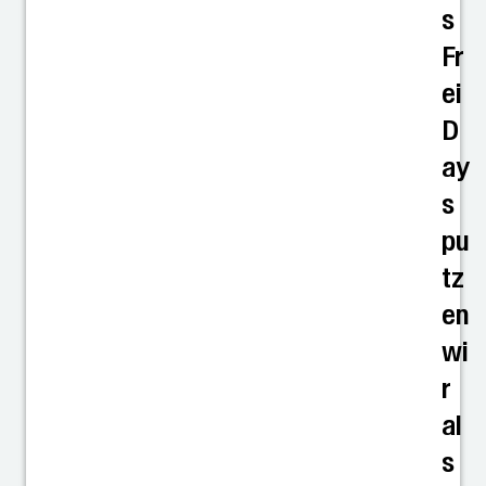
s
Fr
ei
D
ay
s
pu
tz
en
wi
r
al
s