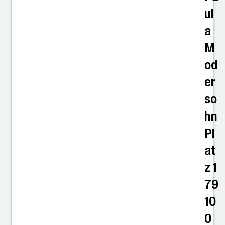
ul
a
M
od
er
so
hn
Pl
at
z 1
79
10
0