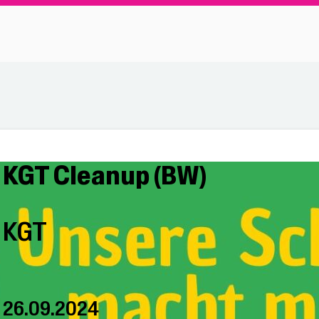
KGT Cleanup (BW)
KGT
26.09.2024