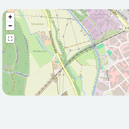
+
Wettervorhersage fü
−
2026-08-
2026-08-
05T05:00:00Z
06T05:00:
Sonnig
Teilweise 
Min: 18.4
Max: 30.3
Min: 16.8
°C
°C
°C