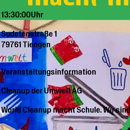
13:30:00Uhr
Sudetenstraße 1
79761 Tiengen
Veranstaltungsinformation
Cleanup der Umwelt AG
World Cleanup macht Schule. Wir sind