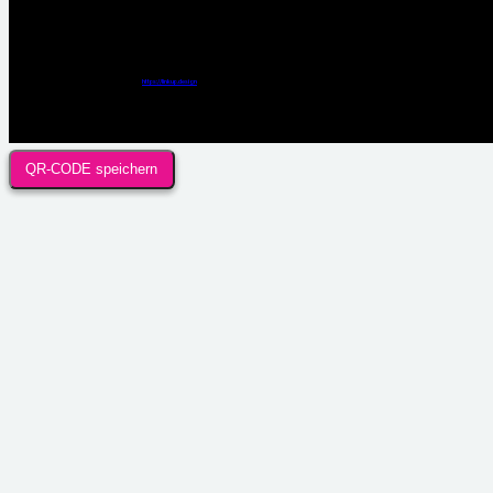
Webdesign / Development & KI Automatisierung by
https://linkup.design
QR-CODE speichern