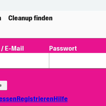
n
Cleanup finden
/ E-Mail
Passwort
e
essen
Registrieren
Hilfe