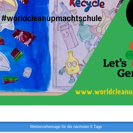
#worldcleanupmachtschule
Wettervorhersage für die nächsten 5 Tage