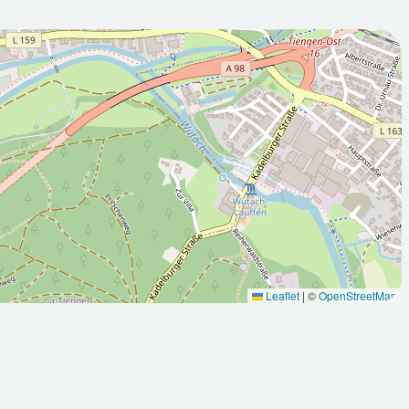
2026-08-
:00Z
09T05:00:00Z
Meist bewölkt
Leaflet
|
©
OpenStreetMap
Max: 30
Min: 15.8
Max: 30.9
°C
°C
°C