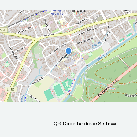
r die nächsten 5 Tage
2026-08-
2026-08-
00Z
07T05:00:00Z
08T05:00
sonnig
Sonnig
Sonnig
Max: 29.1
Min: 15.4
Max: 27.5
Min: 15.4
QR-Code für diese Seite
°C
°C
°C
°C