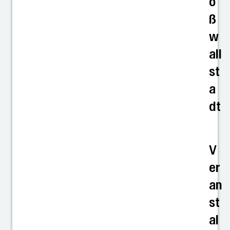
o
ß
w
all
st
a
dt
V
er
an
st
al