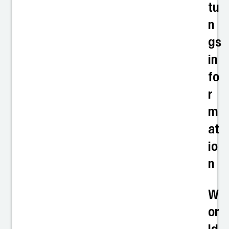
tu
n
gs
in
fo
r
m
at
io
n
W
or