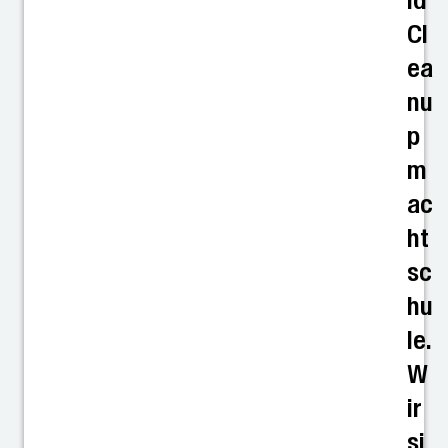
ld
Cl
ea
nu
p
m
ac
ht
sc
hu
le.
W
ir
si