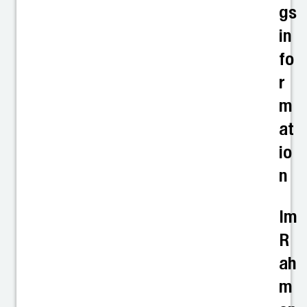
gs
in
fo
r
m
at
io
n
Im
R
ah
m