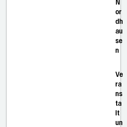
N
or
dh
au
se
n
Ve
ra
ns
ta
lt
un