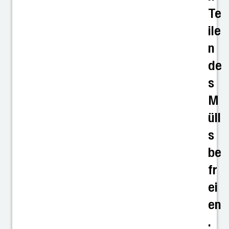
Te
ile
n
de
s
M
üll
s
be
fr
ei
en
.