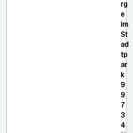
rg
e
im
St
ad
tp
ar
k
9
9
7
3
4