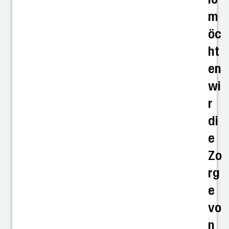
m
öc
ht
en
wi
r
di
e
Zo
rg
e
vo
n