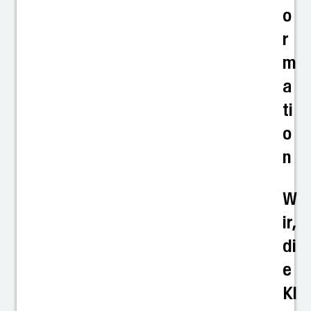
o
r
m
a
ti
o
n
W
ir,
di
e
Kl