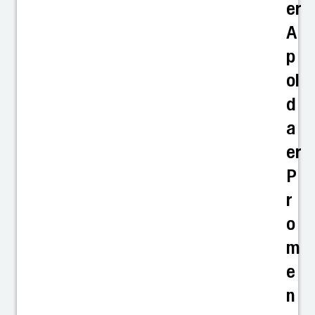
er
A
p
ol
d
a
er
P
r
o
m
e
n