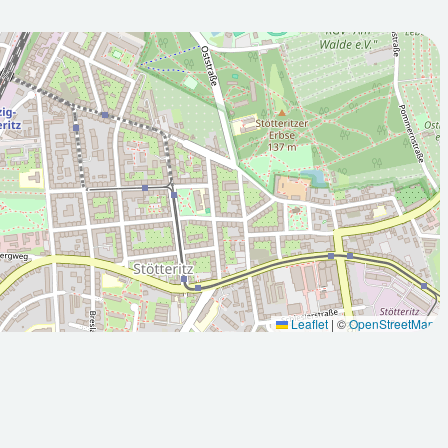
2026-08-
00Z
12T05:00:00Z
Sonnig
Leaflet
|
©
OpenStreetMap
Max: 24 °C
Min: 12.1
Max: 25.9
°C
°C