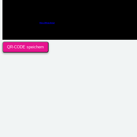
Webdesign / Development & KI Automatisierung by
https://linkup.design
QR-CODE speichern