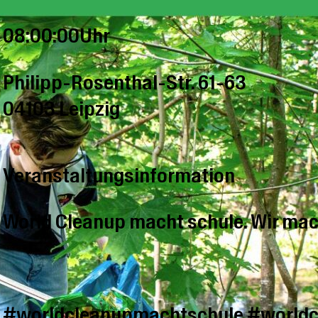
08:00:00Uhr
Philipp-Rosenthal-Str. 61-63
04103 Leipzig
Veranstaltungsinformation
World Cleanup macht schule. Wir mac
#worldcleanupmachtschule #world