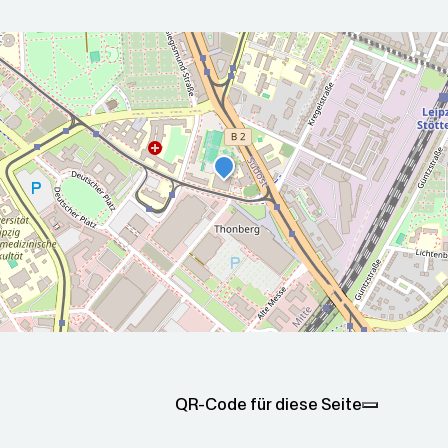
r die nächsten 5 Tage
2026-08-
2026-08-
00Z
10T05:00:00Z
11T05:00:
sonnig
Teilweise sonnig
Sonnig
ax: 33.8
Min: 15.4
Max: 32.9
Min: 11 °C
QR-Code für diese Seite
°C
°C
°C