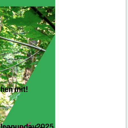
hen mit!
cleanupday2025