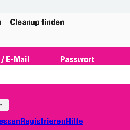
n
Cleanup finden
/ E-Mail
Passwort
e
essen
Registrieren
Hilfe