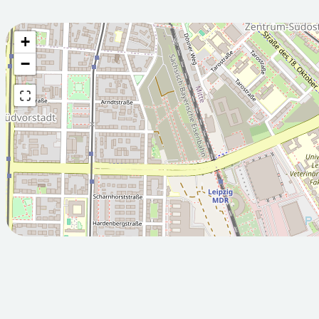
+
Wettervorhersage fü
−
2026-08-
2026-08-
08T05:00:00Z
09T05:00:
Sonnig
Teilweise 
Min: 12.9
Max: 26.2
Min: 15.4
M
°C
°C
°C