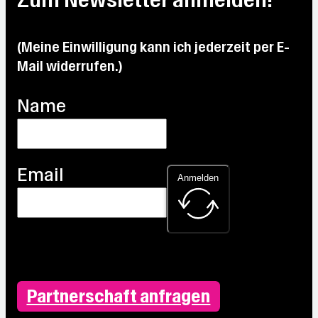
°C
°C
31.1 °C
Max:
31.1 °C
(Meine Einwilligung kann ich jederzeit per E-
Mail widerrufen.)
Name
Email
Anmelden
Partnerschaft anfragen