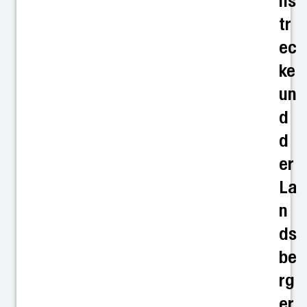
ns
tr
ec
ke
un
d
d
er
La
n
ds
be
rg
er