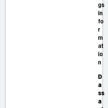
gs
in
fo
r
m
at
io
n
D
a
ss
a