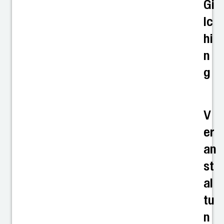
Gi
lc
hi
n
g
V
er
an
st
al
tu
n