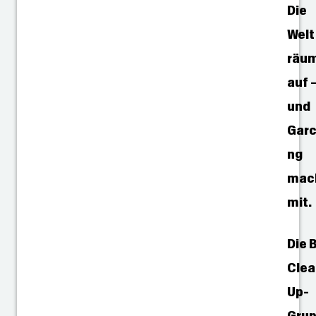
Die
Welt
räu
auf 
und
Garc
ng
mac
mit.
Die 
Cle
Up-
Gru