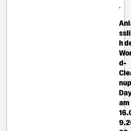
.
Anl
ssl
h d
Wor
d-
Cle
nup
Da
am
16.
9.2