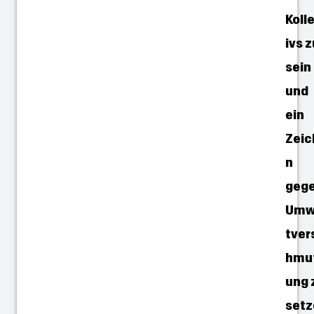
Koll
ivs 
sein
und
ein
Zeic
n
geg
Umw
tver
hmu
ung 
set