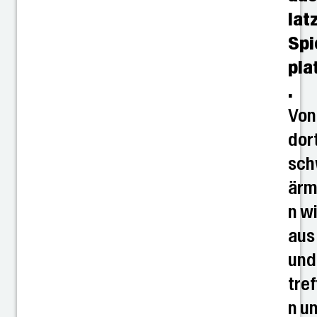
lat
Spi
pla
.
Von
dor
sc
är
n wi
aus
und
tre
n u