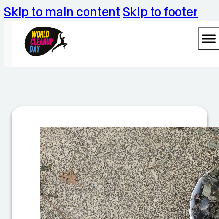
Skip to main content
Skip to footer
Ga
ch
ng
rä
mt
au