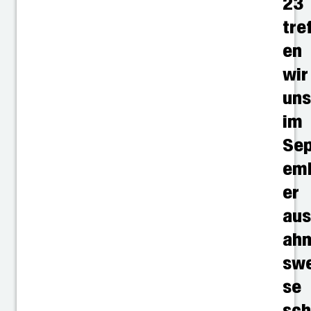
23
tre
en
wir
un
im
Sep
em
er
au
ah
swe
se
sc