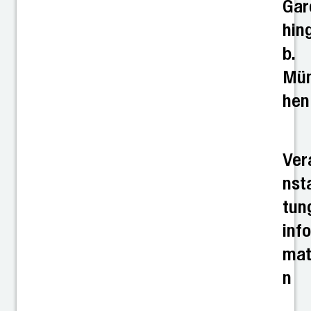
Gar
hin
b.
Mü
hen
Ver
nst
tun
info
mat
n