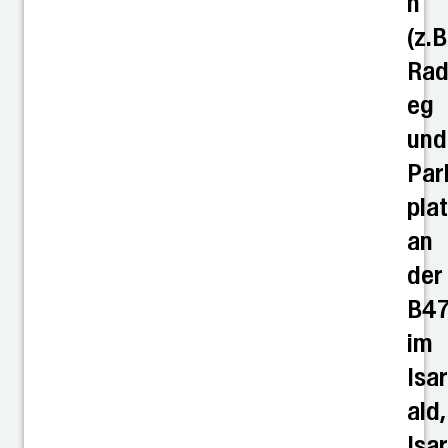
n
(z.B
Ra
eg
und
Par
pla
an
der
B47
im
Isa
ald,
Isar