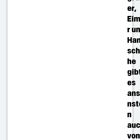
er,
Ei
r u
Ha
sc
he
gib
es
an
nst
n
au
vo