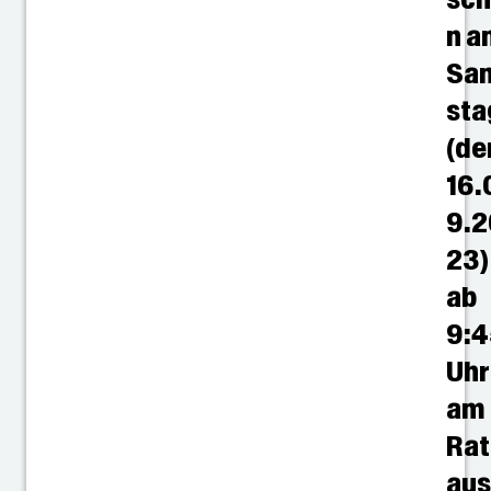
n a
Sa
sta
(de
16.
9.2
23)
ab
9:4
Uhr
am
Rat
au