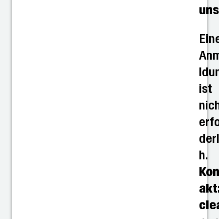
uns
Ein
An
ldu
ist
nic
erf
der
h.
Kon
akt
cle