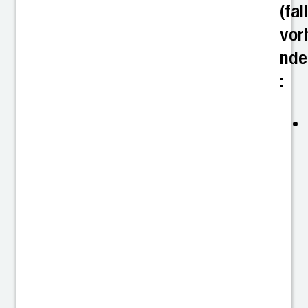
(fal
vor
nde
: