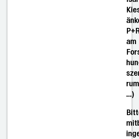
Kie
änk
P+
am
For
hun
sze
rum
…)
Bit
mit
ing