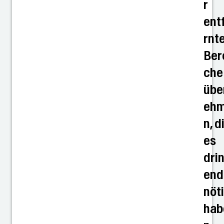
r
ent
rnt
Ber
che
übe
eh
n, d
es
dri
end
nöt
hab