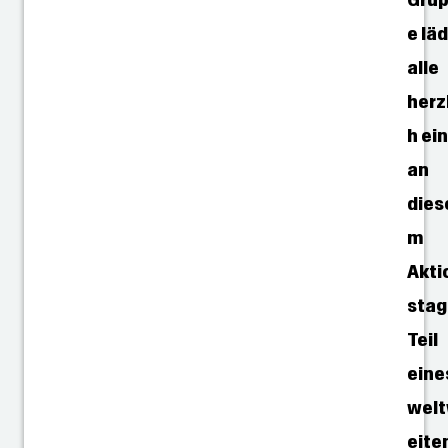
e lä
alle
herz
h ein
an
dies
m
Akti
stag
Teil
eine
wel
eite