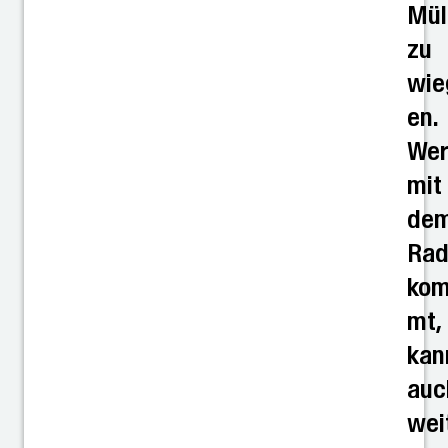
Mül
zu
wie
en.
We
mit
de
Ra
ko
mt,
kan
auc
wei