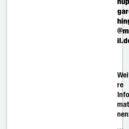
nup
gar
hin
@m
il.d
Wei
re
Inf
mat
nen