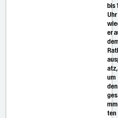
bis 
Uhr
wie
er a
de
Rat
aus
atz,
um
den
ges
mm
ten