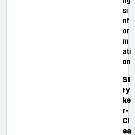
ng
si
nf
or
m
ati
on
St
ry
ke
r-
Cl
ea