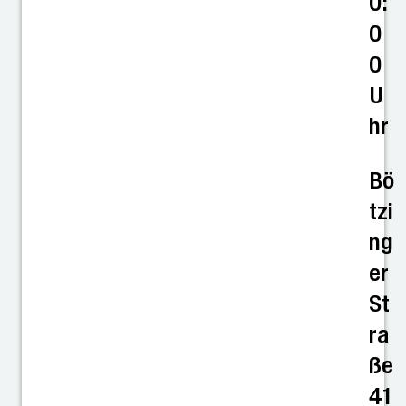
0:
0
0
U
hr
Bö
tzi
ng
er
St
ra
ße
41