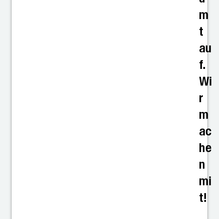
m
t
au
f.
Wi
r
m
ac
he
n
mi
t!