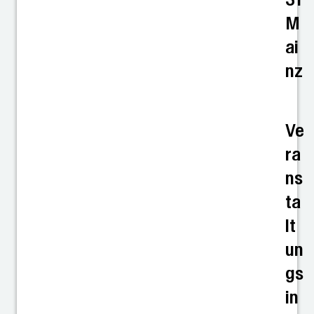
M
ai
nz
Ve
ra
ns
ta
lt
un
gs
in