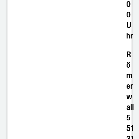
0
0
U
hr
R
ö
m
er
w
all
5
51
31