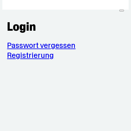
Login
Passwort vergessen
Registrierung