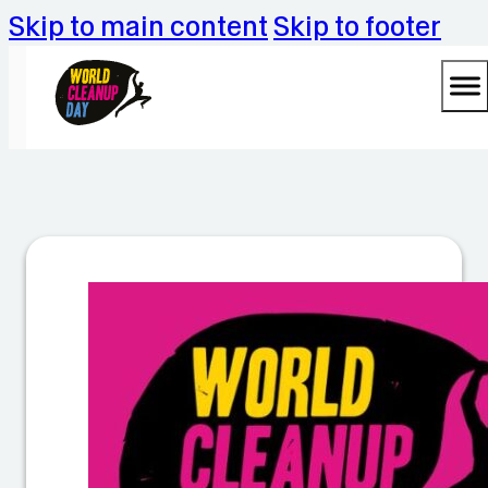
Skip to main content
Skip to footer
f
o
o
d
s
h