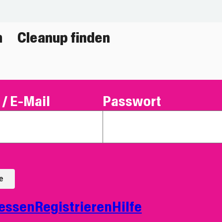
n
Cleanup finden
/ E-Mail
Passwort
e
essen
Registrieren
Hilfe