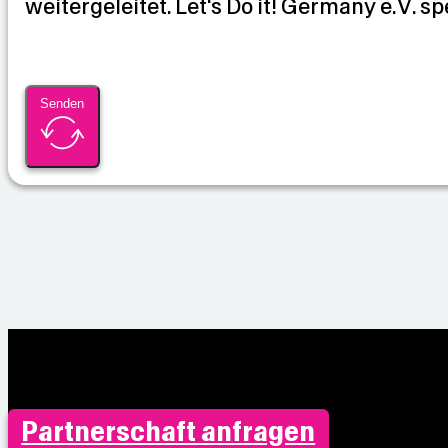
weitergeleitet. Let's Do it! Germany e.V. sp
n
Senden
Partnerschaft anfragen