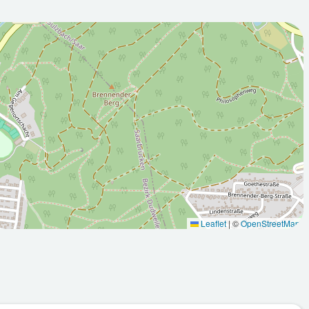
2026-08-
:00Z
10T05:00:00Z
Teilweise sonnig
Leaflet
|
©
OpenStreetMap
Max: 31.2
Min: 16.9
Max: 33
°C
°C
°C