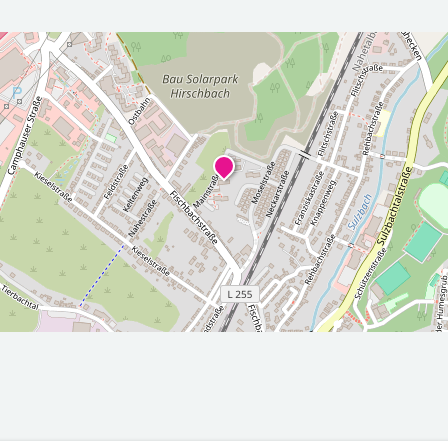
r die nächsten 5 Tage
2026-08-
2026-08-
00Z
08T05:00:00Z
09T05:00
Sonnig
Bewölkt
Max: 26
Min: 13.3
Max: 29.1
Min: 14.8
°C
°C
°C
°C