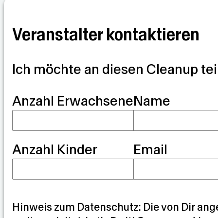
Veranstalter kontaktieren
Ich möchte an diesen Cleanup te
G
Anzahl Erwachsene
Name
u
a
Anzahl Kinder
Email
r
d
i
a
Hinweis zum Datenschutz: Die von Dir ang