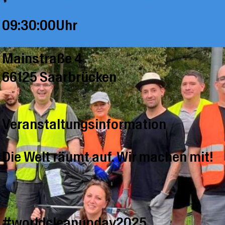
09:30:00Uhr
Mainstraße 4
66125 Saarbrücken
Veranstaltungsinformation
Die Welt räumt auf. Wir machen mit!
#worldcleanupday2025