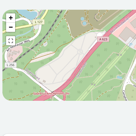
+
Wettervorhersage fü
−
2026-08-
2026-08-
06T05:00:00Z
07T05:00:
Sonnig
Sonnig
Min: 11.8
Max: 24.9
Min: 12.3
°C
°C
°C