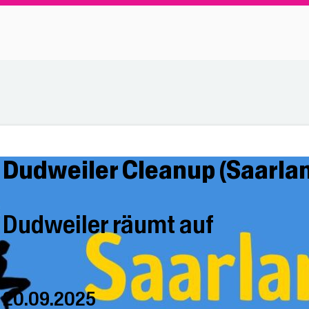
Dudweiler Cleanup (Saarla
Dudweiler räumt auf
20.09.2025