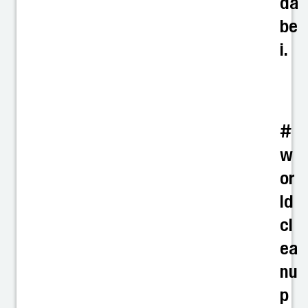
da
be
i.
#
w
or
ld
cl
ea
nu
p