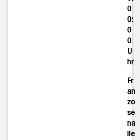
0
0:
0
0
U
hr
Fr
an
zo
se
na
lle