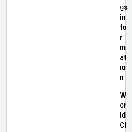
gs
in
fo
r
m
at
io
n
W
or
ld
Cl