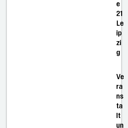
e
21
Le
ip
zi
g
Ve
ra
ns
ta
lt
un