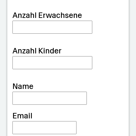
G
Anzahl Erwachsene
u
a
r
Anzahl Kinder
d
i
a
Name
n
Email