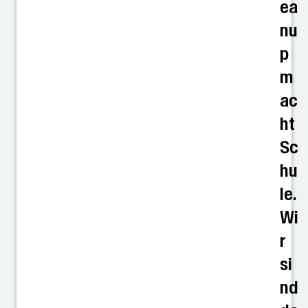
ea
nu
p
m
ac
ht
Sc
hu
le.
Wi
r
si
nd