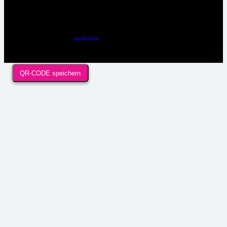
Webdesign / Development & KI Automatisierung by
https://linkup.design
QR-CODE speichern