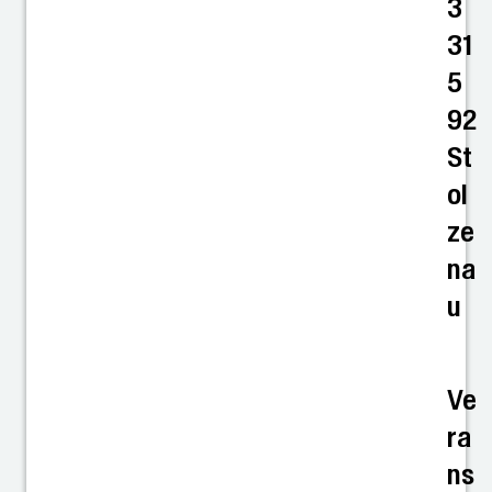
3
31
5
92
St
ol
ze
na
u
Ve
ra
ns