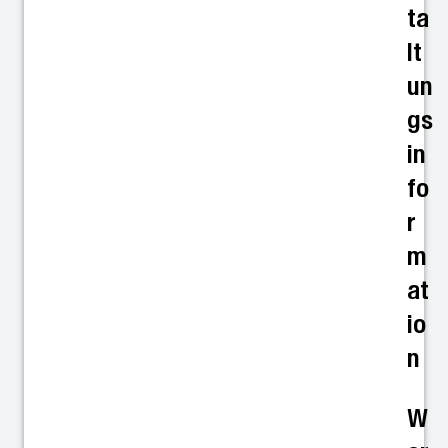
ta
lt
un
gs
in
fo
r
m
at
io
n
W