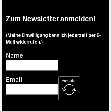
°C
°C
°C
Max:
Max:
Max:
Max:
26.1
Max:
25.4
26 °C
31.5
°C
22 °C
°C
Zum Newsletter anmelden!
°C
(Meine Einwilligung kann ich jederzeit per E-
Mail widerrufen.)
Name
Email
Anmelden