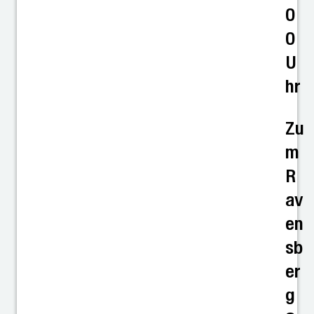
0
0
U
hr
Zu
m
R
av
en
sb
er
g