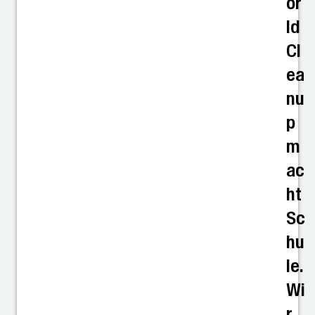
or
ld
Cl
ea
nu
p
m
ac
ht
Sc
hu
le.
Wi
r