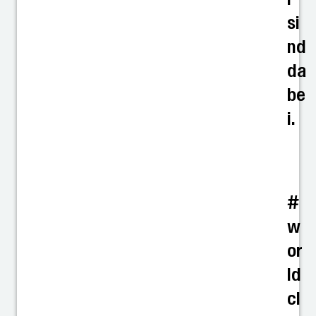
si
nd
da
be
i.
#
w
or
ld
cl