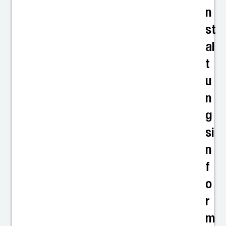
n
st
al
t
u
n
g
si
n
f
o
r
m