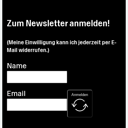
Min:
11.3 °C
°C
°C
Min:
14.2
16.8
Max:
Max:
Max:
°C
°C
22.9
25.1
31.8
Zum Newsletter anmelden!
Max:
°C
°C
°C
Max:
27.9
31.9
°C
°C
(Meine Einwilligung kann ich jederzeit per E-
Mail widerrufen.)
Name
Email
Anmelden