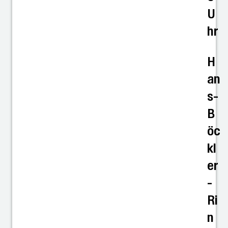
U
hr
H
an
s-
B
öc
kl
er
-
Ri
n