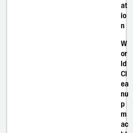
at
io
n
W
or
ld
Cl
ea
nu
p
m
ac