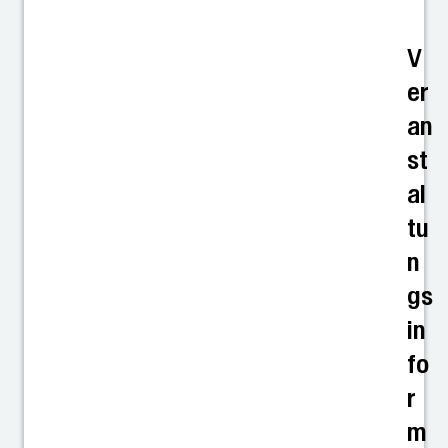
V
er
an
st
al
tu
n
gs
in
fo
r
m