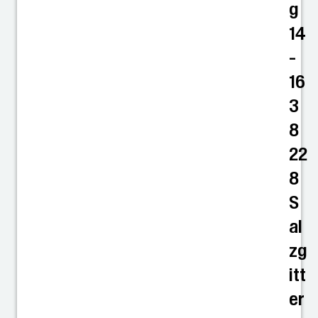
g
14
-
16
3
8
22
8
S
al
zg
itt
er