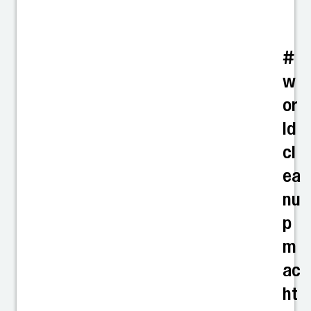
#
w
or
ld
cl
ea
nu
p
m
ac
ht