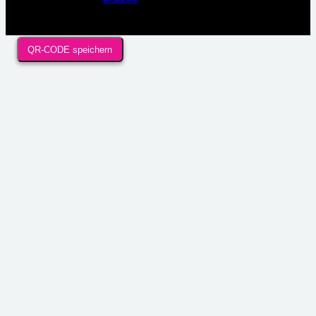
Webdesign / Development & KI Automatisierung by
https://linkup.design
QR-CODE speichern