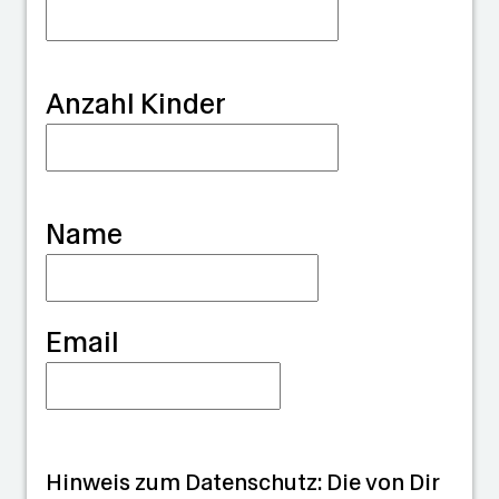
u
a
r
Anzahl Kinder
d
i
a
Name
n
Email
Hinweis zum Datenschutz: Die von Dir