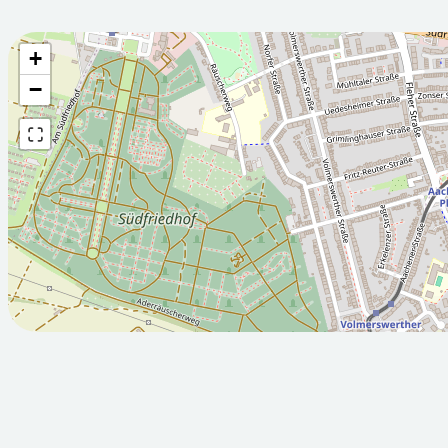
+
Wettervorhersage fü
−
2026-08-
2026-08-
05T05:00:00Z
06T05:00:
Teilweise sonnig
Teilweise 
Min: 16.3
Max: 28.6
Min: 11.5
M
°C
°C
°C
°