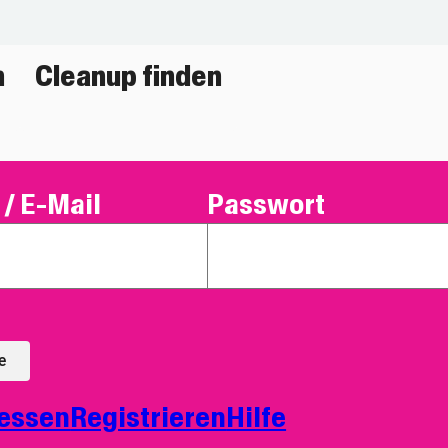
n
Cleanup finden
/ E-Mail
Passwort
e
essen
Registrieren
Hilfe