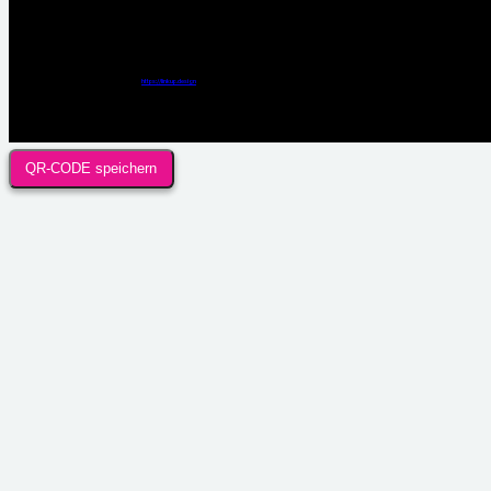
Webdesign / Development & KI Automatisierung by
https://linkup.design
QR-CODE speichern