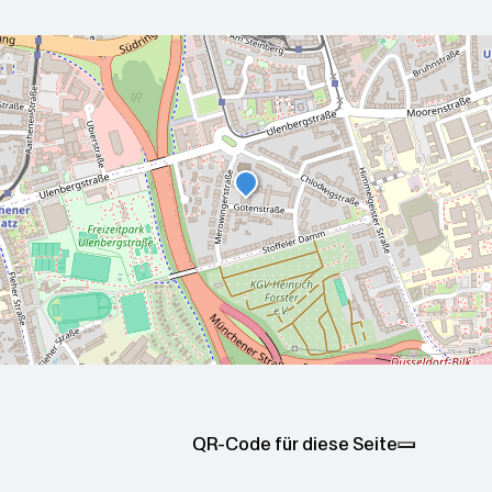
r die nächsten 5 Tage
2026-08-
2026-08-
00Z
07T05:00:00Z
08T05:00
sonnig
Sonnig
Sonnig
ax: 24.5
Min: 11.8
Max: 23.5
Min: 12.4
QR-Code für diese Seite
C
°C
°C
°C