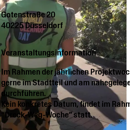
Gotenstraße 20
40225 Düsseldorf
Veranstaltungsinformation
Im Rahmen der jährlichen Projektw
gerne im Stadtteil und am nahegeleg
durchführen.
Kein konkretes Datum, findet im Rah
“Dreck-Weg-Woche” statt.