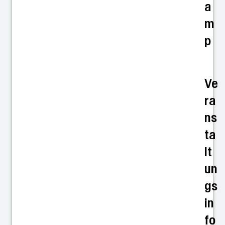
a
m
p
Ve
ra
ns
ta
lt
un
gs
in
fo