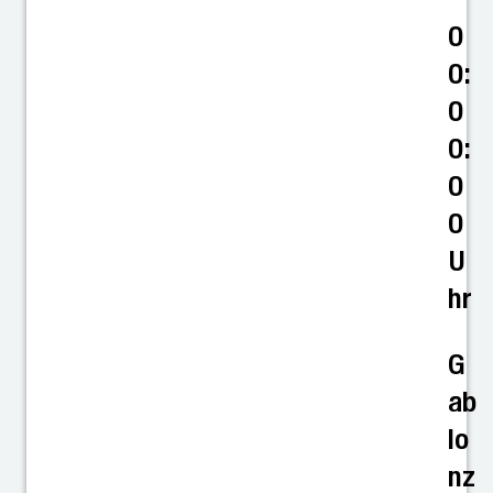
0
0:
0
0:
0
0
U
hr
G
ab
lo
nz