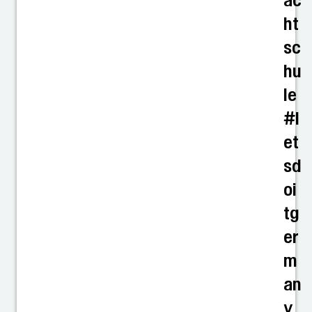
ac
ht
sc
hu
le
#l
et
sd
oi
tg
er
m
an
y