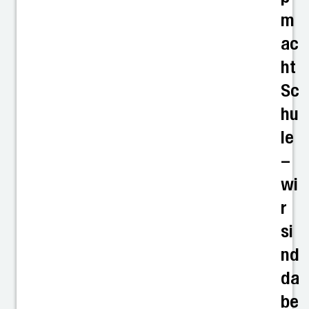
m
ac
ht
Sc
hu
le
–
wi
r
si
nd
da
be