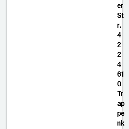
er
St
r.
4
2
2
4
61
0
Tr
ap
pe
nk