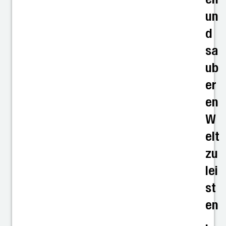
un
d
sa
ub
er
en
W
elt
zu
lei
st
en
.