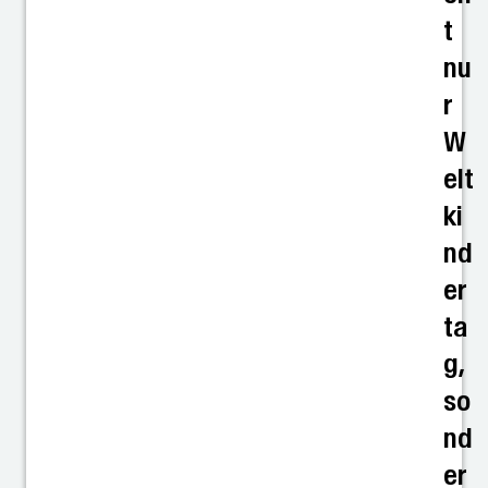
t
nu
r
W
elt
ki
nd
er
ta
g,
so
nd
er