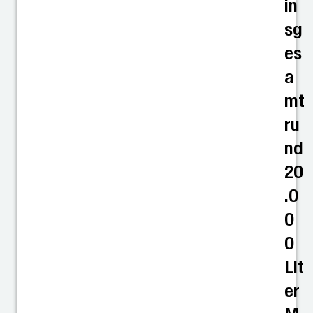
in
sg
es
a
mt
ru
nd
20
.0
0
0
Lit
er