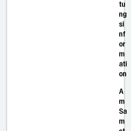
tu
ng
si
nf
or
m
ati
on
A
m
Sa
m