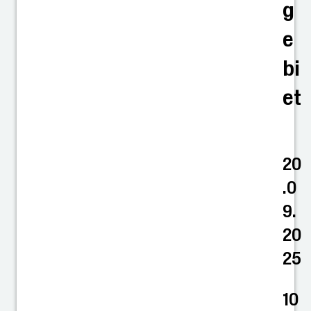
g
e
bi
et
20
.0
9.
20
25
10