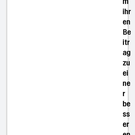
m
ihr
en
Be
itr
ag
zu
ei
ne
r
be
ss
er
en