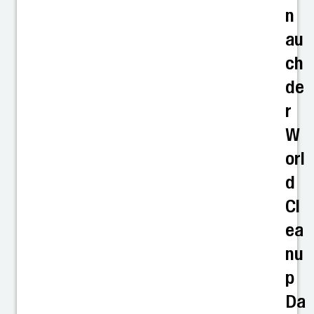
n
au
ch
de
r
W
orl
d
Cl
ea
nu
p
Da