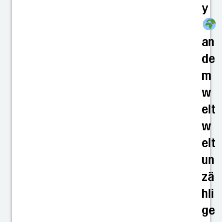
y
an
de
m
w
elt
w
eit
un
zä
hli
ge