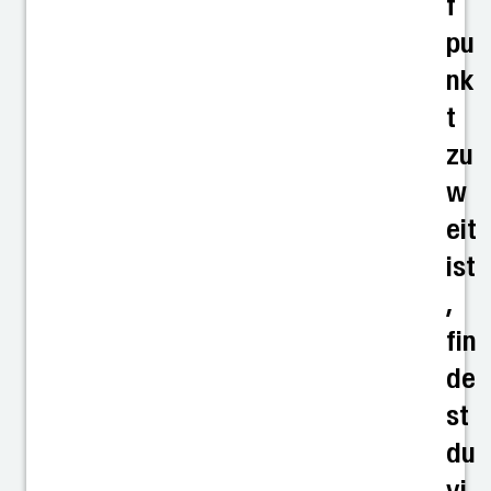
f
pu
nk
t
zu
w
eit
ist
,
fin
de
st
du
vi