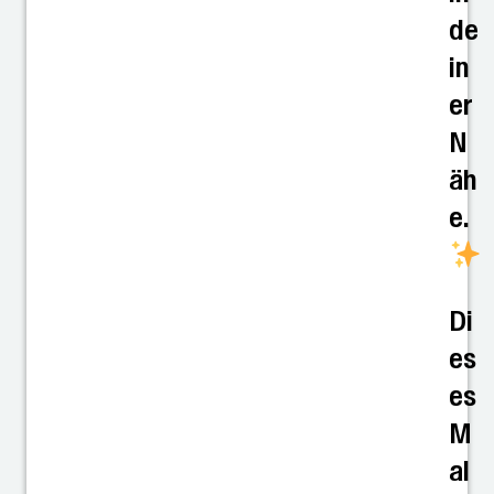
de
in
er
N
äh
e.
Di
es
es
M
al