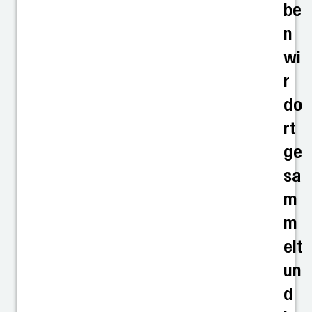
be
n
wi
r
do
rt
ge
sa
m
m
elt
un
d