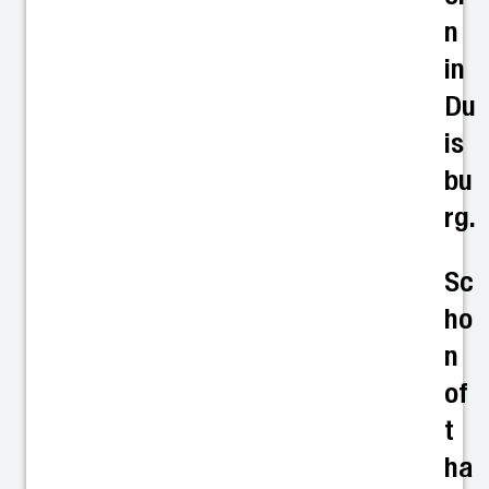
n
in
Du
is
bu
rg.
Sc
ho
n
of
t
ha