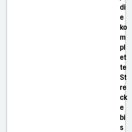
di
e
ko
m
pl
et
te
St
re
ck
e
bi
s