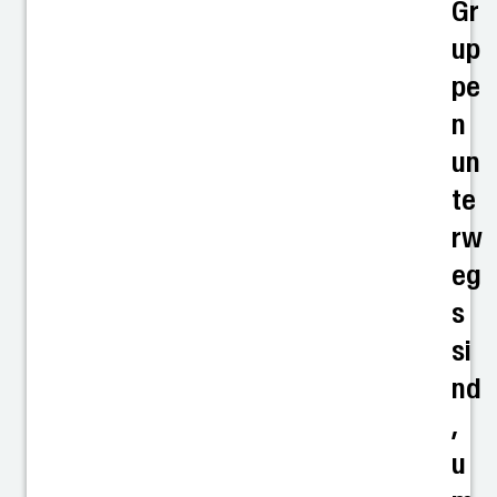
Gr
up
pe
n
un
te
rw
eg
s
si
nd
,
u