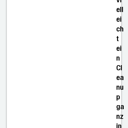
ell
ei
ch
t
ei
n
Cl
ea
nu
p
ga
nz
in