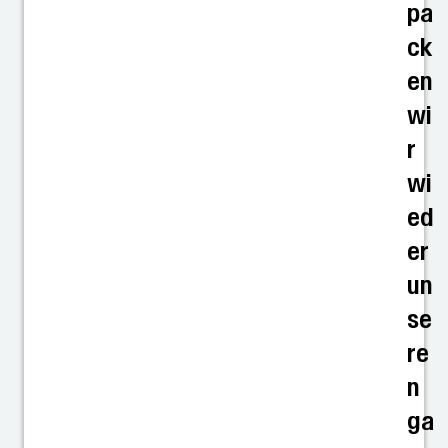
pa
ck
en
wi
r
wi
ed
er
un
se
re
n
ga