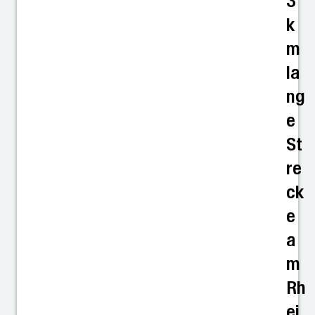
3
k
m
la
ng
e
St
re
ck
e
a
m
Rh
ei