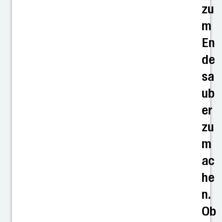
zu
m
En
de
sa
ub
er
zu
m
ac
he
n.
Ob