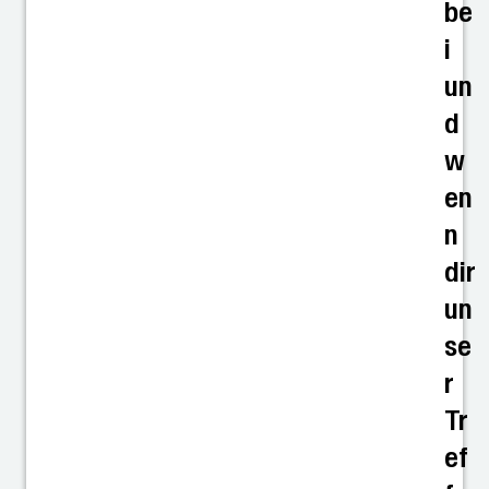
be
i
un
d
w
en
n
dir
un
se
r
Tr
ef