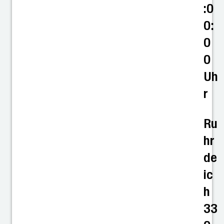
:0
0:
0
0
Uh
r
Ru
hr
de
ic
h
33