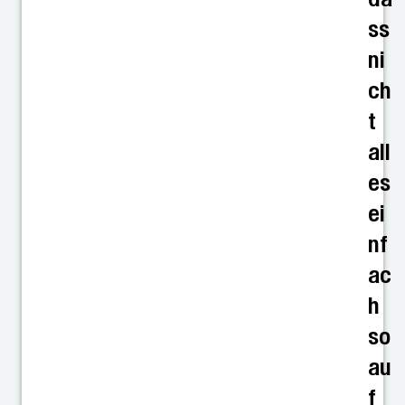
ss
ni
ch
t
all
es
ei
nf
ac
h
so
au
f