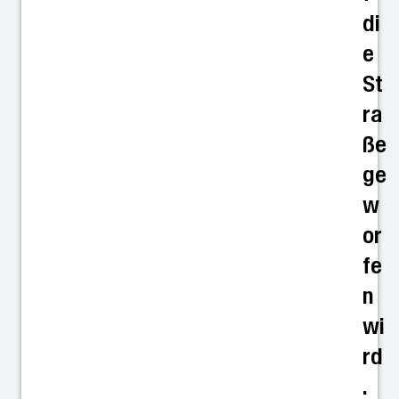
di
e
St
ra
ße
ge
w
or
fe
n
wi
rd
.