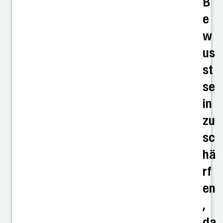
B
e
w
us
st
se
in
zu
sc
hä
rf
en
,
da