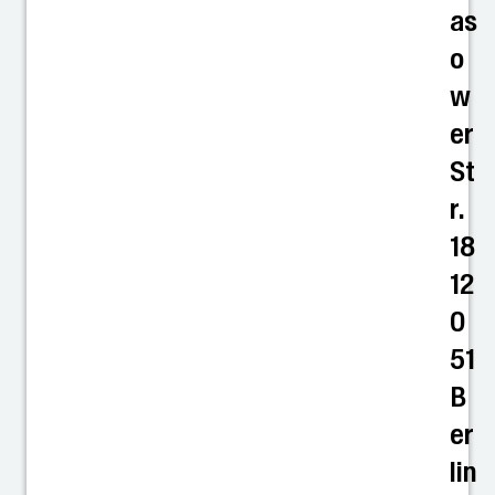
as
o
w
er
St
r.
18
12
0
51
B
er
lin