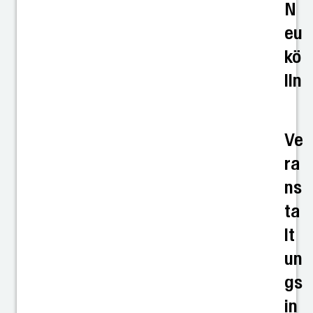
N
eu
kö
lln
Ve
ra
ns
ta
lt
un
gs
in