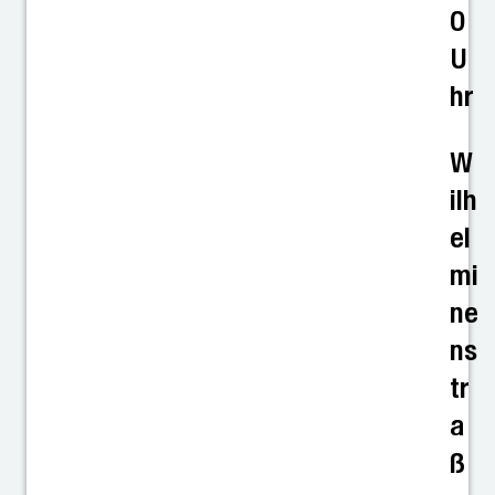
0
U
hr
W
ilh
el
mi
ne
ns
tr
a
ß