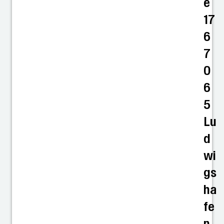
e
17
6
7
0
6
5
Lu
d
wi
gs
ha
fe
n