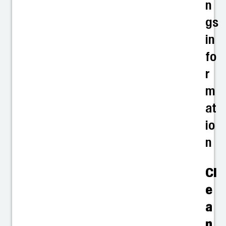
n
gs
in
fo
r
m
at
io
n
Cl
e
a
n