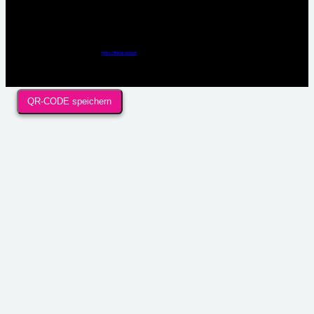
Webdesign / Development & KI Automatisierung by
https://linkup.design
QR-CODE speichern