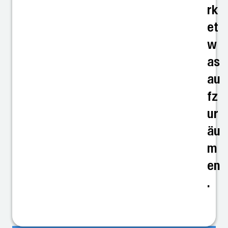
rk
et
w
as
au
fz
ur
äu
m
en
.