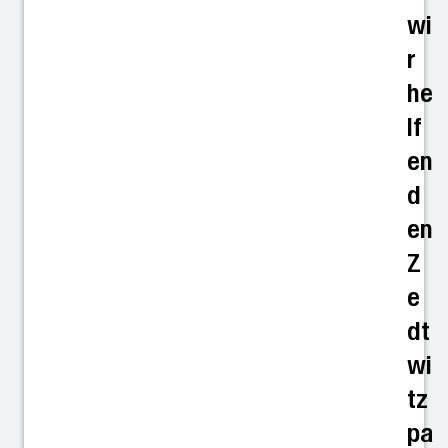
wi
r
he
lf
en
d
en
Z
e
dt
wi
tz
pa