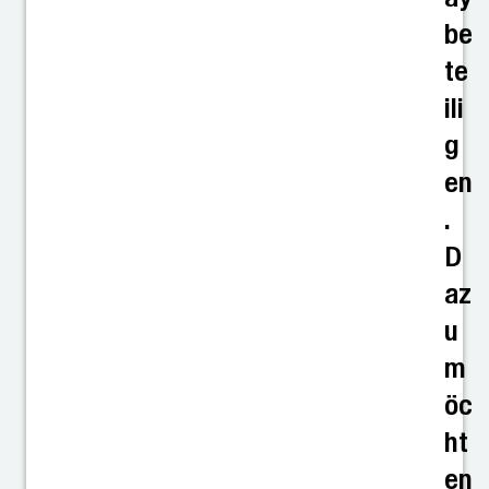
be
te
ili
g
en
.
D
az
u
m
öc
ht
en