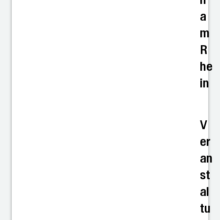
a
m
R
he
in
V
er
an
st
al
tu