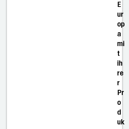
E
ur
op
a
mi
t
ih
re
r
Pr
o
d
uk