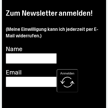
14.5
°C
Max:
23.4
Max:
°C
19.8
°C
Max:
19.5
Zum Newsletter anmelden!
°C
Max:
22.6
°C
30.4
°C
°C
(Meine Einwilligung kann ich jederzeit per E-
Mail widerrufen.)
Name
Email
Anmelden