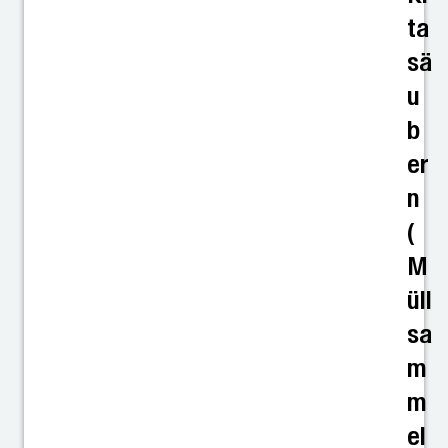
ta
sä
u
b
er
n
(
M
üll
sa
m
m
el