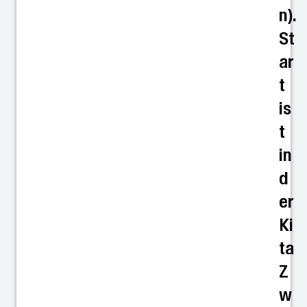
n).
St
ar
t
is
t
in
d
er
Ki
ta
Z
w