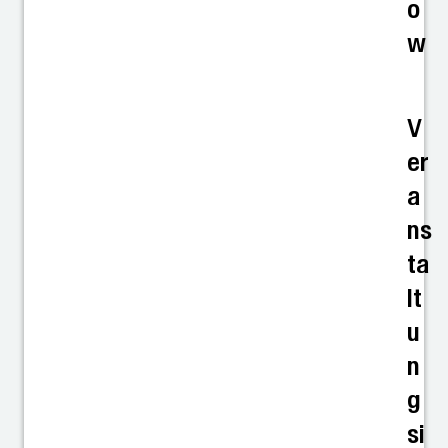
o
w
V
er
a
ns
ta
lt
u
n
g
si