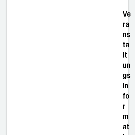
Ve
ra
ns
ta
lt
un
gs
in
fo
r
m
at