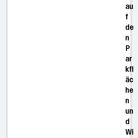
au
f
de
n
P
ar
kfl
äc
he
n
un
d
Wi