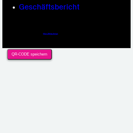
Geschäftsbericht
Webdesign / Development & KI Automatisierung by
https://linkup.design
QR-CODE speichern