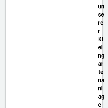
un
se
re
r
Kl
ei
ng
ar
te
na
nl
ag
e