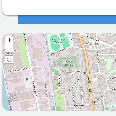
+
Wettervorhersage fü
−
2026-08-
2026-08-
07T05:00:00Z
08T05:00:
Bewölkt
Sonnig