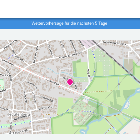
Wettervorhersage für die nächsten 5 Tage
r die nächsten 5 Tage
2026-08-
2026-08-
00Z
09T05:00:00Z
10T05:00
Teilweise sonnig
Leichter 