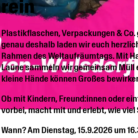
rein
Plastikflaschen, Verpackungen & Co. 
genau deshalb laden wir euch herzlic
Rahmen des Weltaufräumtags. Mit Ha
Laune sammeln wir gemeinsam Müll en
kleine Hände können Großes bewirke
Ob mit Kindern, Freund:innen oder ei
vorbei, macht mit und erlebt, wie v
Wann? Am Dienstag, 15.9.2026 um 16.3