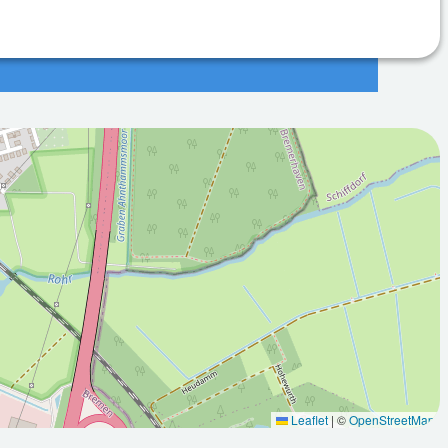
2026-08-
:00Z
11T05:00:00Z
Regen
Meist bewölkt
Leaflet
|
©
OpenStreetMap