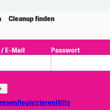
n
Cleanup finden
/ E-Mail
Passwort
e
essen
Registrieren
Hilfe