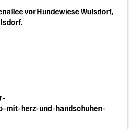
ndenallee vor Hundewiese Wulsdorf,
lsdorf.
r-
nup-mit-herz-und-handschuhen-