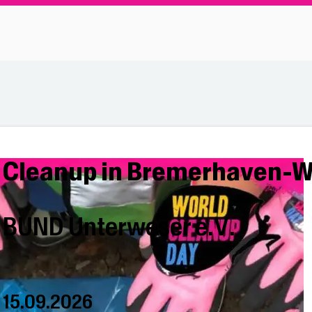
Cleanup in Bremerhaven-W
BUND Unterweser e.V.
15.09.2026