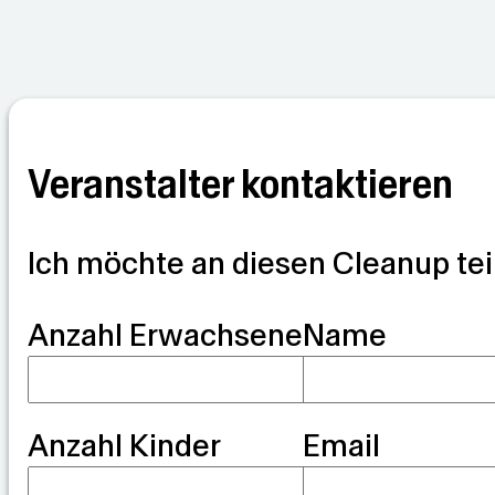
Min: 10.5
Max: 20.3
Min: 11.4
M
°C
°C
°C
Veranstalter kontaktieren
Ich möchte an diesen Cleanup te
G
Anzahl Erwachsene
Name
u
a
Anzahl Kinder
Email
r