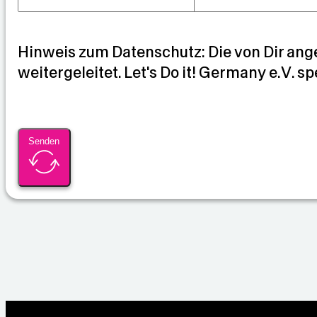
d
i
a
Hinweis zum Datenschutz: Die von Dir ang
weitergeleitet. Let's Do it! Germany e.V. sp
n
Senden