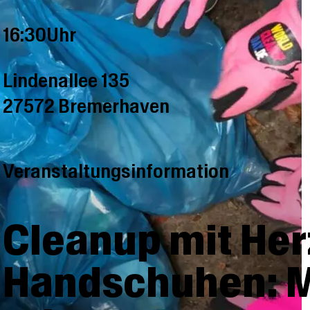
16:30Uhr
Lindenallee 135
27572 Bremerhaven
Veranstaltungsinformation
Cleanup mit Her
Handschuhen: Mü