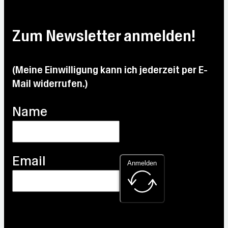
Max:
13.5
Max:
Max:
23 °C
Max:
°C
20.9
19.9
27.8
Zum Newsletter anmelden!
Max:
°C
°C
°C
30.6
°C
(Meine Einwilligung kann ich jederzeit per E-
Mail widerrufen.)
Name
Email
Anmelden