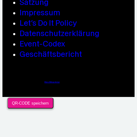
Satzung
Impressum
Let’s Do It Policy
Datenschutzerklärung
Event-Codex
Geschäftsbericht
Webdesign / Development & KI Automatisierung by
https://linkup.design
QR-CODE speichern