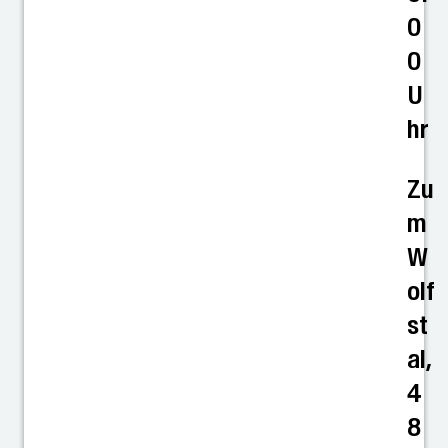
0
0
U
hr
Zu
m
W
olf
st
al,
4
8