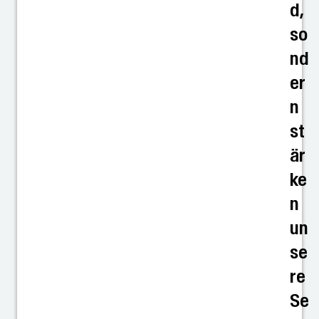
d,
so
nd
er
n
st
är
ke
n
un
se
re
Se