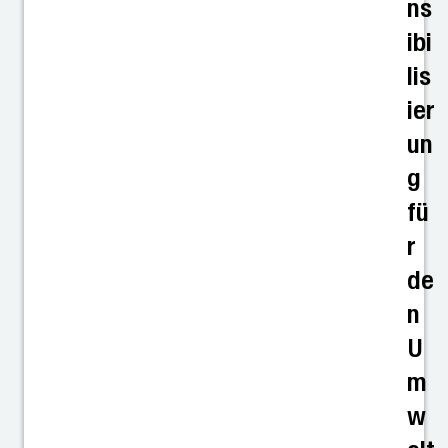
ns
ibi
lis
ier
un
g
fü
r
de
n
U
m
w