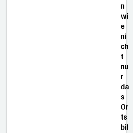
n
wi
e
ni
ch
t
nu
r
da
s
Or
ts
bil