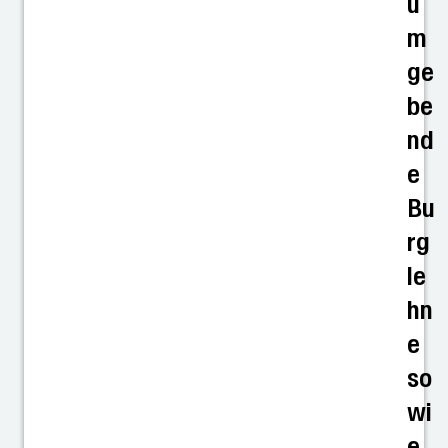
u
m
ge
be
nd
e
Bu
rg
le
hn
e
so
wi
e