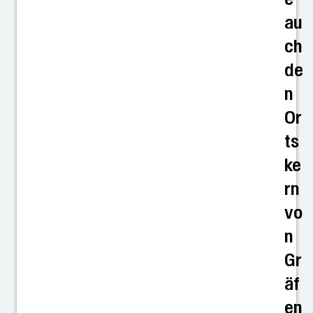
au
ch
de
n
Or
ts
ke
rn
vo
n
Gr
äf
en