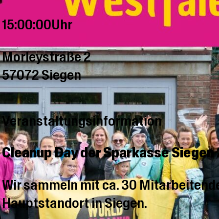
15:00:00Uhr
Morleystraße 2
57072 Siegen
Veranstaltungsinformation
Cleanup Day der Sparkasse Siegen
Wir sammeln mit ca. 30 Mitarbeitend
Hauptstandort in Siegen.