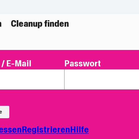
n
Cleanup finden
/ E-Mail
Passwort
e
essen
Registrieren
Hilfe