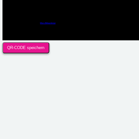
Webdesign / Development & KI Automatisierung by
https://linkup.design
QR-CODE speichern