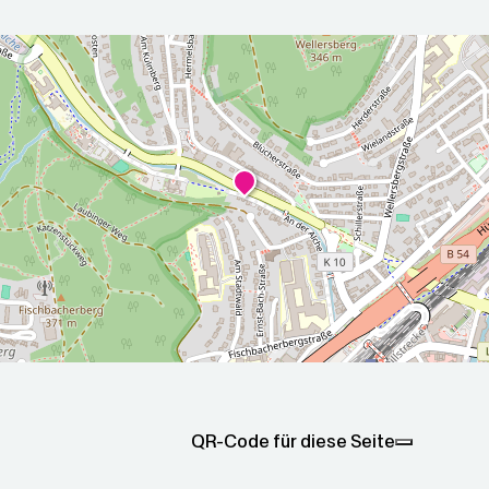
r die nächsten 5 Tage
2026-08-
2026-08-
00Z
09T05:00:00Z
10T05:00
Meist bewölkt
Sonnig
ax: 27.5
Min: 12.6
Max: 30.6
Min: 14
QR-Code für diese Seite
C
°C
°C
°C