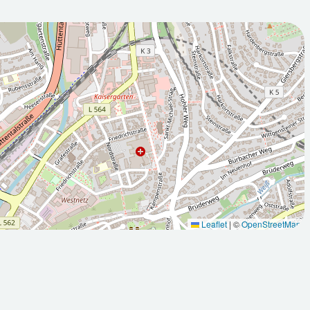
2026-08-
:00Z
11T05:00:00Z
Sonnig
Leaflet
|
©
OpenStreetMap
Max: 29.8
Min: 11.3
Max: 25.5
°C
°C
°C