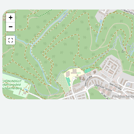
+
Wettervorhersage fü
−
2026-08-
2026-08-
07T05:00:00Z
08T05:00:
Sonnig
Sonnig
Min: 8.8
Max: 22.4
Min: 9.7
M
°C
°C
°C
°