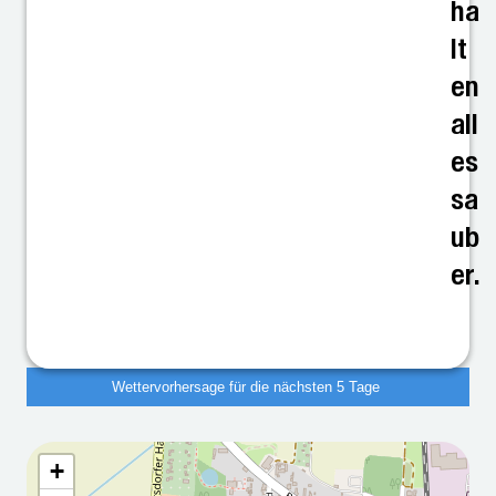
ha
lt
en
all
es
sa
ub
er.
Wettervorhersage für die nächsten 5 Tage
+