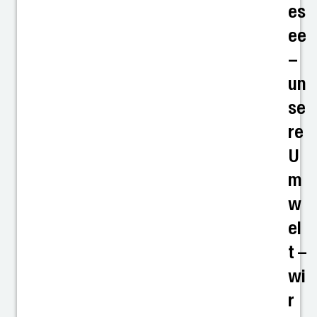
es
ee
–
un
se
re
U
m
w
el
t –
wi
r