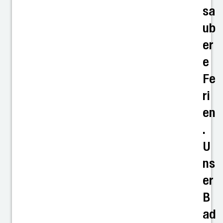
sa
ub
er
e
Fe
ri
en
.
U
ns
er
B
ad