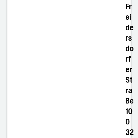
Fr
ei
de
rs
do
rf
er
St
ra
ße
10
0
32