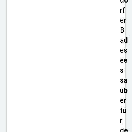
do
rf
er
B
ad
es
ee
s
sa
ub
er
fü
r
de