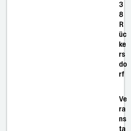
3
8
R
üc
ke
rs
do
rf
Ve
ra
ns
ta