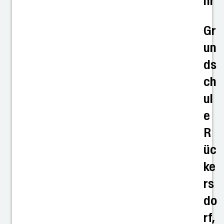
hr
Gr
un
ds
ch
ul
e
R
üc
ke
rs
do
rf,