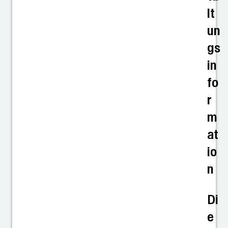
lt
un
gs
in
fo
r
m
at
io
n
Di
e