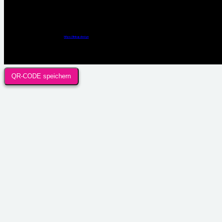
Webdesign / Development & KI Automatisierung by
https://linkup.design
QR-CODE speichern