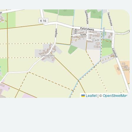
2026-08-
:00Z
10T05:00:00Z
 sonnig
Teilweise sonnig
Leaflet
|
©
OpenStreetMap
Max: 31.3
Min: 15.2
Max: 30.5
°C
°C
°C