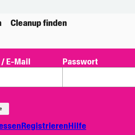
n
Cleanup finden
/ E-Mail
Passwort
e
essen
Registrieren
Hilfe