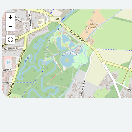
+
Wettervorhersage fü
−
2026-08-
2026-08-
06T05:00:00Z
07T05:00:
Meist bewölkt
Bewölkt
Min: 10.9
Max: 24.3
Min: 11.6
M
°C
°C
°C