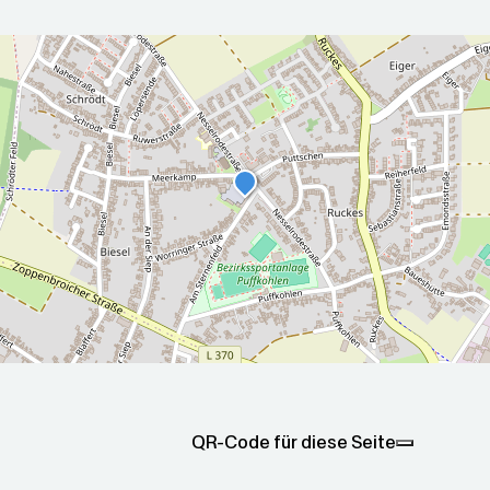
r die nächsten 5 Tage
2026-08-
2026-08-
00Z
08T05:00:00Z
09T05:00
Sonnig
Teilweise
ax: 23.2
Min: 12.3
Max: 27.9
Min: 15.2
QR-Code für diese Seite
°C
°C
°C
°C