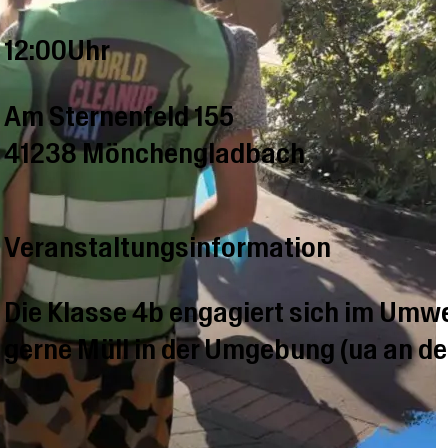
12:00Uhr
Am Sternenfeld 155
41238 Mönchengladbach
Veranstaltungsinformation
Die Klasse 4b engagiert sich im Umw
gerne Müll in der Umgebung (ua an d