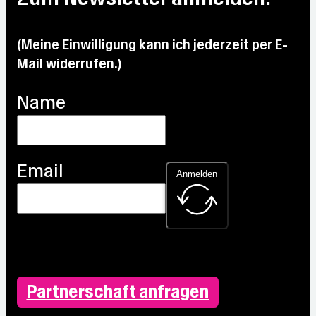
°C
28.8
°C
°C
°C
(Meine Einwilligung kann ich jederzeit per E-
Mail widerrufen.)
Name
Email
Anmelden
Partnerschaft anfragen