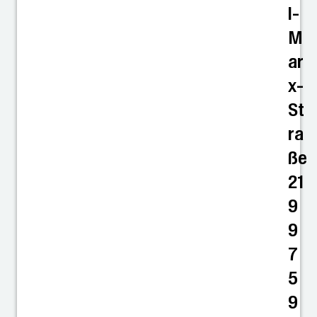
l-
M
ar
x-
St
ra
ße
21
9
9
7
5
9