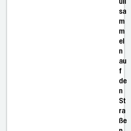
üll
sa
m
m
el
n
au
f
de
n
St
ra
ße
n,