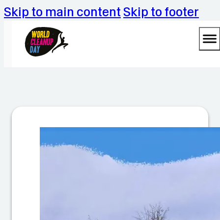
Skip to main content
Skip to footer
C
le
a
n
u
p