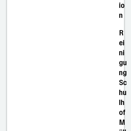
io
n
R
ei
ni
gu
ng
Sc
hu
lh
of
M