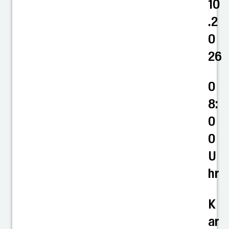
10
.2
0
26
0
8:
0
0
U
hr
K
ar