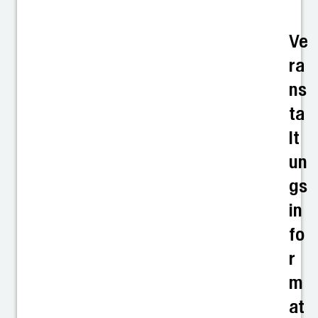
Ve
ra
ns
ta
lt
un
gs
in
fo
r
m
at