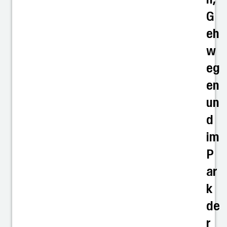
G
eh
w
eg
en
un
d
im
P
ar
k
de
r