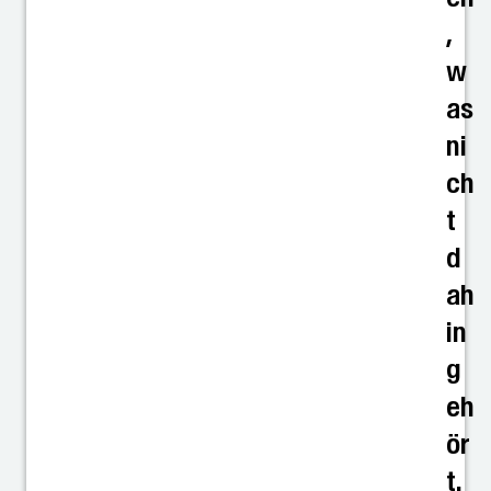
,
w
as
ni
ch
t
d
ah
in
g
eh
ör
t.