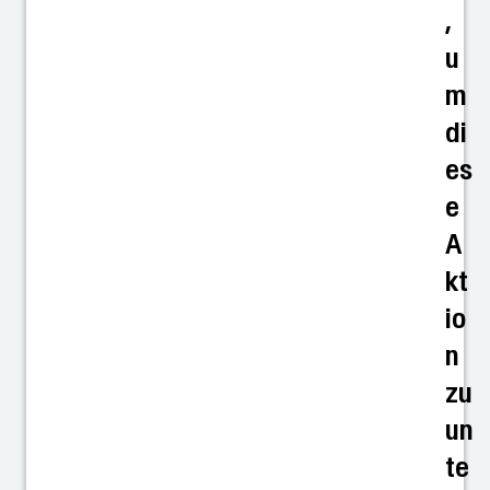
,
u
m
di
es
e
A
kt
io
n
zu
un
te