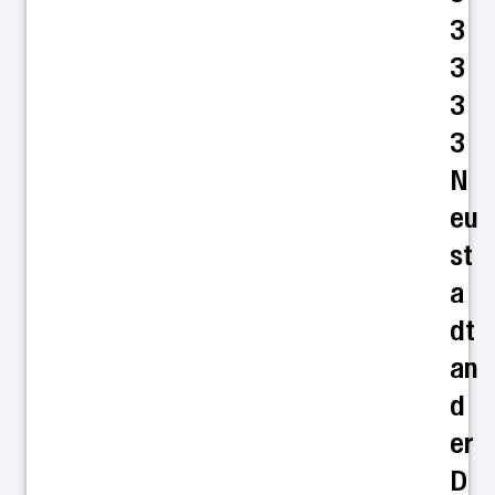
3
3
3
3
N
eu
st
a
dt
an
d
er
D