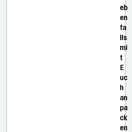
eb
en
fa
lls
mi
t
E
uc
h
an
pa
ck
en