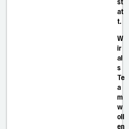
st
at
t.
W
ir
al
s
Te
a
m
w
oll
en