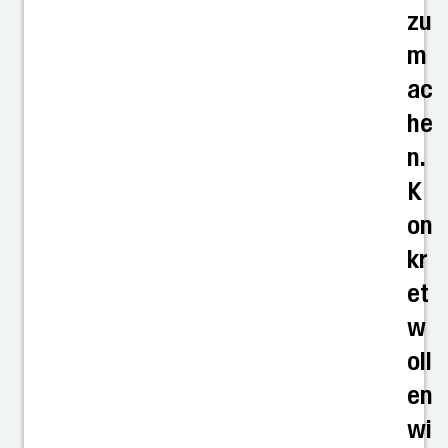
zu
m
ac
he
n.
K
on
kr
et
w
oll
en
wi