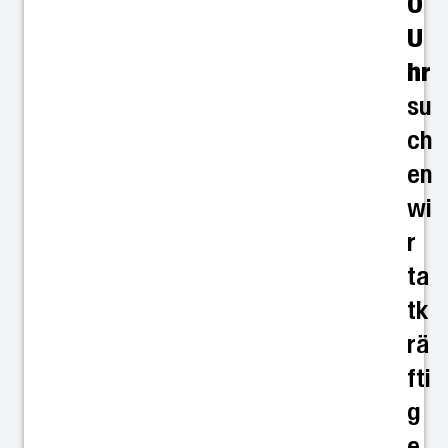
0
U
hr
su
ch
en
wi
r
ta
tk
rä
fti
g
e