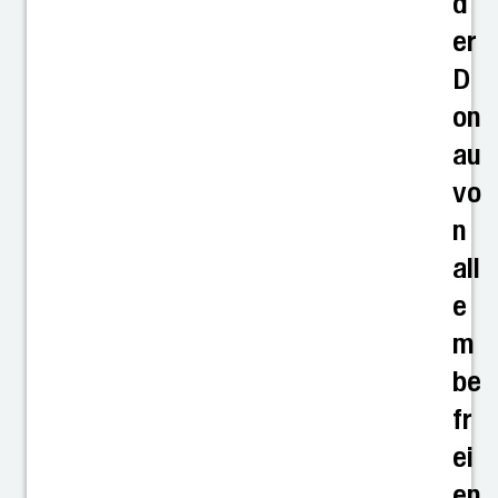
d
er
D
on
au
vo
n
all
e
m
be
fr
ei
en