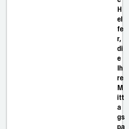
H
el
fe
r,
di
e
Ih
re
M
itt
a
gs
pa