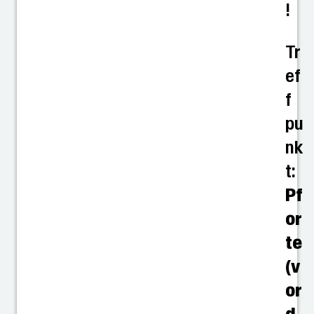
!
Tr
ef
f
pu
nk
t:
Pf
or
te
(v
or