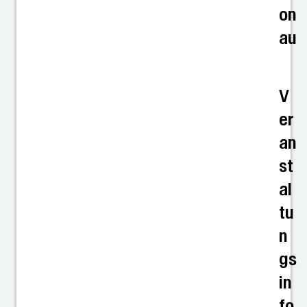
on
au
V
er
an
st
al
tu
n
gs
in
fo