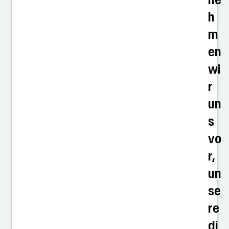
h
m
en
wi
r
un
s
vo
r,
un
se
re
di