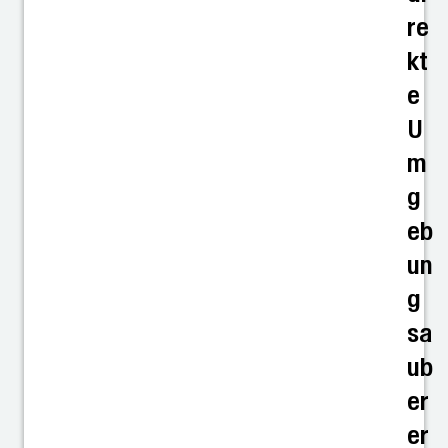
re
kt
e
U
m
g
eb
un
g
sa
ub
er
er