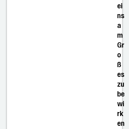
ei
ns
a
m
Gr
o
ß
es
zu
be
wi
rk
en