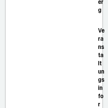
er
g
Ve
ra
ns
ta
lt
un
gs
in
fo
r