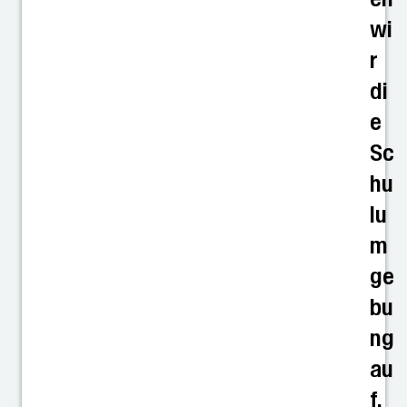
wi
r
di
e
Sc
hu
lu
m
ge
bu
ng
au
f.