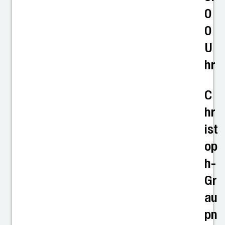
0
0
U
hr
C
hr
ist
op
h-
Gr
au
pn