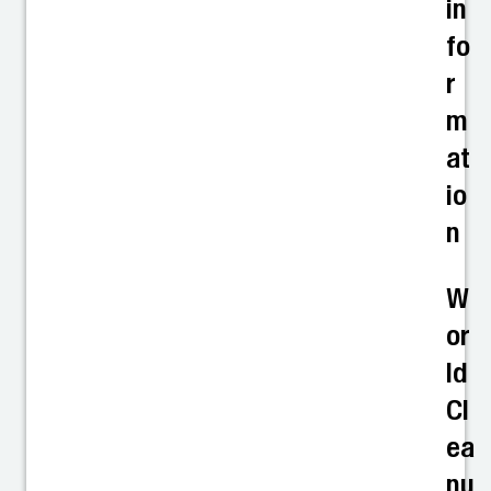
in
fo
r
m
at
io
n
W
or
ld
Cl
ea
nu