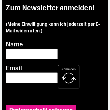
28.7
Max:
Max:
29.3
28.3
Zum Newsletter anmelden!
°C
32.2
32.2
°C
°C
°C
°C
(Meine Einwilligung kann ich jederzeit per E-
Mail widerrufen.)
Name
Email
Anmelden