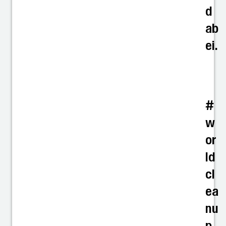
d
ab
ei.
#
w
or
ld
cl
ea
nu
p