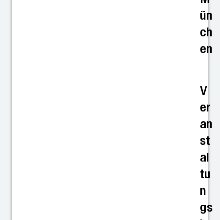
ün
ch
en
V
er
an
st
al
tu
n
gs