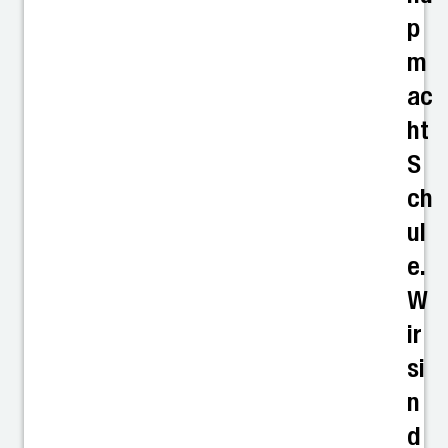
p
m
ac
ht
S
ch
ul
e.
W
ir
si
n
d