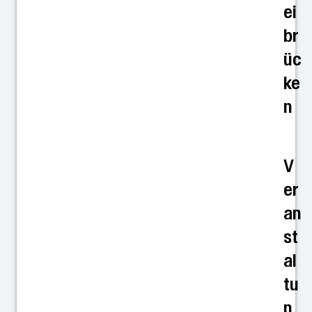
ei
br
üc
ke
n
V
er
an
st
al
tu
n