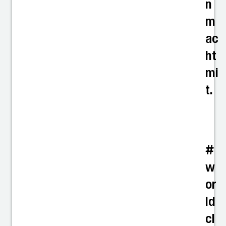
n
m
ac
ht
mi
t.
#
w
or
ld
cl