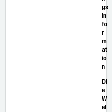
gs
in
fo
r
m
at
io
n
Di
e
W
el