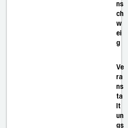
ns
ch
w
ei
g
Ve
ra
ns
ta
lt
un
gs