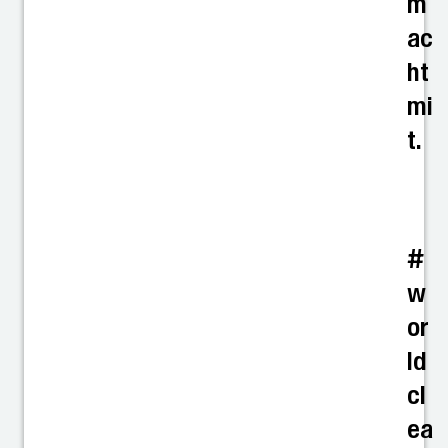
m
ac
ht
mi
t.
#
w
or
ld
cl
ea