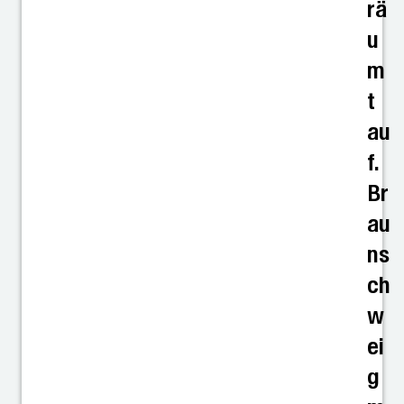
rä
u
m
t
au
f.
Br
au
ns
ch
w
ei
g