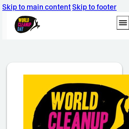
Skip to main content
Skip to footer
A
u
fr
ä
u
m