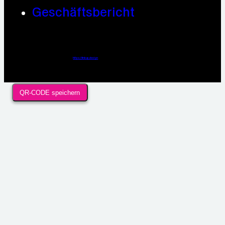
Geschäftsbericht
Webdesign / Development & KI Automatisierung by
https://linkup.design
QR-CODE speichern