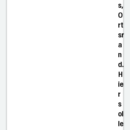
s,
O
rt
sr
a
n
d.
H
ie
r
s
ol
le