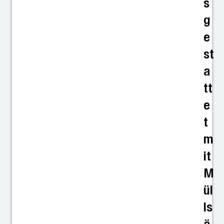
s
g
e
st
a
tt
e
t
m
it
M
ül
ls