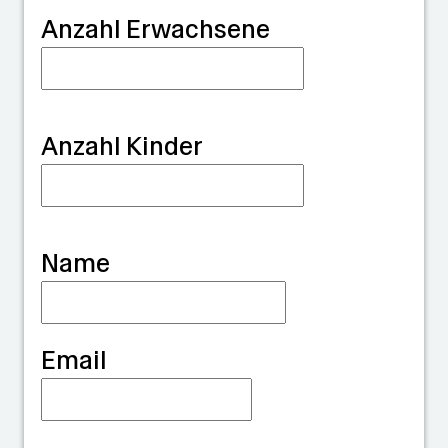
G
Anzahl Erwachsene
u
a
r
Anzahl Kinder
d
i
a
Name
n
Email