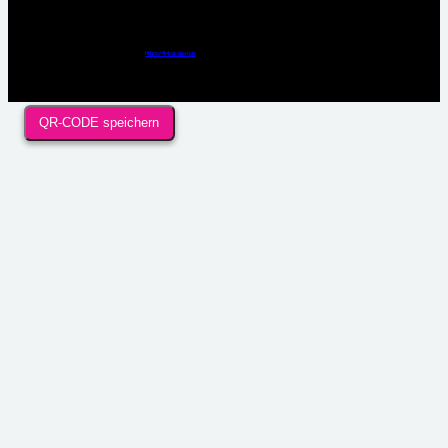
Webdesign / Development & KI Automatisierung by
https://linkup.design
QR-CODE speichern