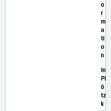
o
r
m
a
ti
o
n
In
Pl
ö
tz
k