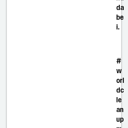
da
be
i.
#
w
orl
dc
le
an
up