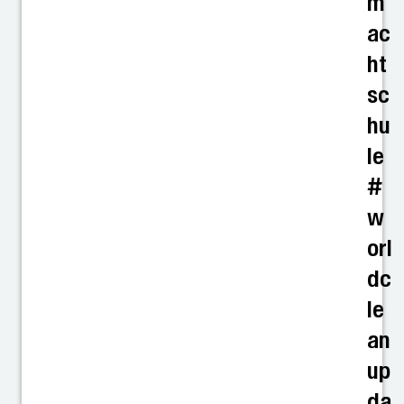
m
ac
ht
sc
hu
le
#
w
orl
dc
le
an
up
da