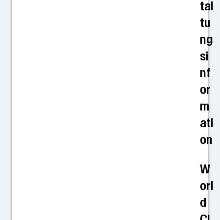
tal
tu
ng
si
nf
or
m
ati
on
W
orl
d
Cl