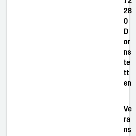
72
28
0
D
or
ns
te
tt
en
Ve
ra
ns