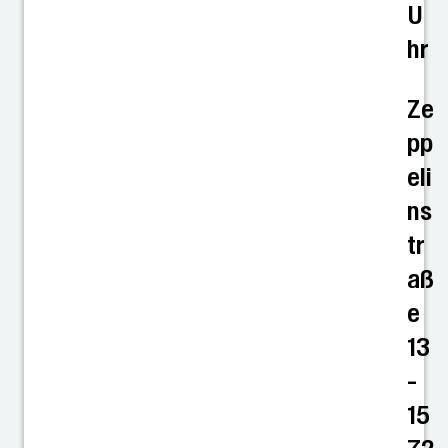
U
hr
Ze
pp
eli
ns
tr
aß
e
13
-
15