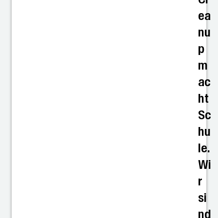
ea
nu
p
m
ac
ht
Sc
hu
le.
Wi
r
si
nd