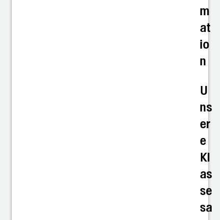
m
at
io
n
U
ns
er
e
Kl
as
se
sa