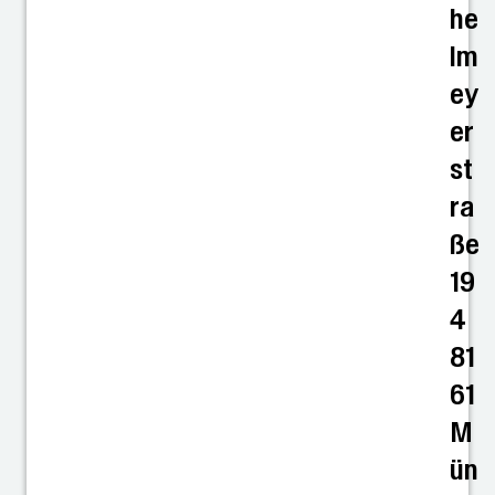
he
lm
ey
er
st
ra
ße
19
4
81
61
M
ün