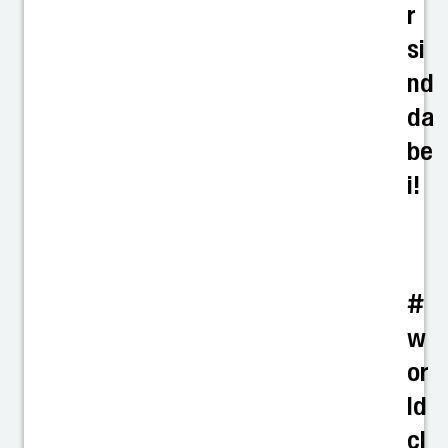
r
si
nd
da
be
i!
#
w
or
ld
cl