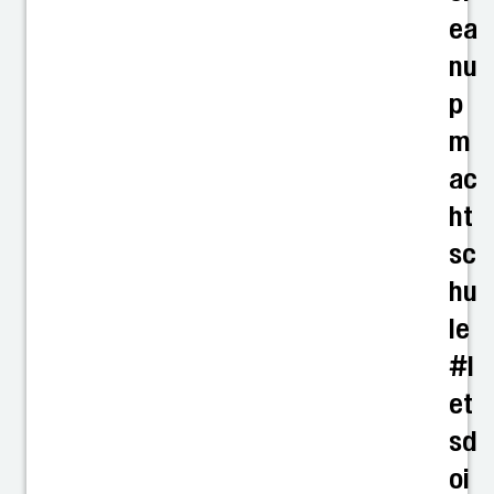
ea
nu
p
m
ac
ht
sc
hu
le
#l
et
sd
oi