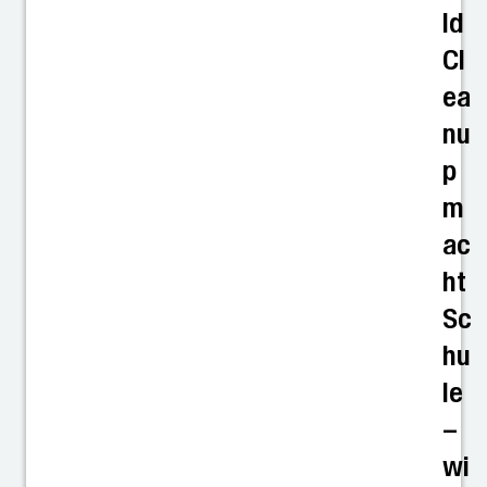
ld
Cl
ea
nu
p
m
ac
ht
Sc
hu
le
–
wi