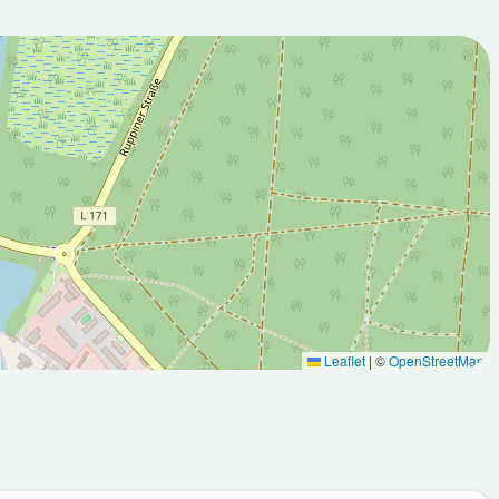
2026-08-
:00Z
10T05:00:00Z
gend
Teilweise sonnig
Leaflet
|
©
OpenStreetMap
Min: 15.5
Max: 30.8
Max: 31.2
°C
°C