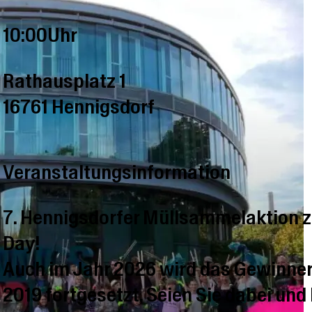
10:00Uhr
Rathausplatz 1
16761 Hennigsdorf
Veranstaltungsinformation
7. Hennigsdorfer Müllsammelaktion z
Day!
Auch im Jahr 2026 wird das Gewinne
2019 fortgesetzt. Seien Sie dabei und