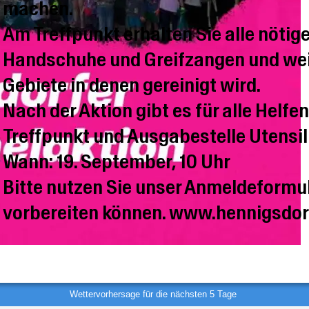
machen.
Am Treffpunkt erhalten Sie alle nötig
Handschuhe und Greifzangen und weit
Gebiete in denen gereinigt wird.
Nach der Aktion gibt es für alle Helf
Treffpunkt und Ausgabestelle Utensil
Wann: 19. September, 10 Uhr
Bitte nutzen Sie unser Anmeldeformul
vorbereiten können. www.hennigsdor
Wettervorhersage für die nächsten 5 Tage