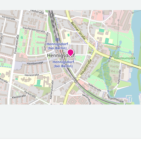
r die nächsten 5 Tage
2026-08-
2026-08-
00Z
08T05:00:00Z
09T05:00
Sonnig
Überwie
sonnig
Max: 21.8
Min: 12.3
Max: 24.5
°C
°C
°C
Min: 14.6