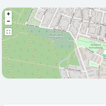
+
Wettervorhersage fü
−
2026-08-
2026-08-
06T05:00:00Z
07T05:00:
Teilweise sonnig
Bewölkt
Min: 13.2
Max: 27.2
Min: 10.6
°C
°C
°C