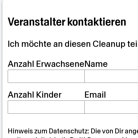
Veranstalter kontaktieren
Ich möchte an diesen Cleanup te
G
Anzahl Erwachsene
Name
u
a
Anzahl Kinder
Email
r
d
i
a
Hinweis zum Datenschutz: Die von Dir ang