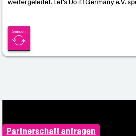
weitergeleitet. Let's Do it! Germany e.V. sp
n
Senden
Partnerschaft anfragen